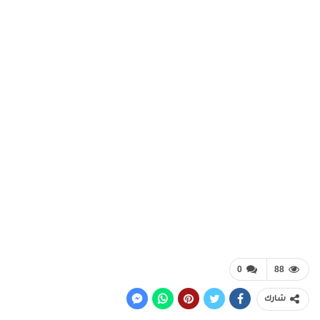
0
88
شارك