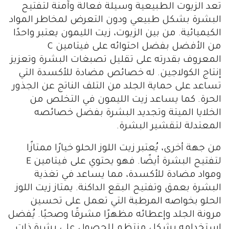
تعد الزيوت الطبيعية وسيلة فعالة وآمنة لتفتيح
البشرة بشكل طبيعي ودون التعرض لمخاطر المواد
الكيميائية. من بين الزيوت، زيت الليمون يعتبر واحدًا
من الأفضل بفضل احتوائه على فيتامين C
المعروف بقدرته على تقليل تصبغات البشرة وتعزيز
إنتاج الكولاجين. له خصائص مضادة للأكسدة التي
تساعد على حماية الجلد من التلف الناتج عن الجذور
الحرة. كما يساعد زيت الليمون في التخلص من
الخلايا الميتة وتجديد البشرة بفضل خصائصه
المعتدلة لتقشير البشرة.
من جهة أخرى، يُعتبر زيت اللوز الحلو خيارًا ممتازًا
لتفتيح البشرة أيضًا. فهو يحتوي على فيتامين E
ومواد مضادة للأكسدة، مما يساعد في تغذية
البشرة بعمق وتفتيح البقع الداكنة. يمتاز زيت اللوز
الحلو بخواصه المرطبة التي تعمل على تحسين
مرونة الجلد وإعطائه مظهرًا مشرقًا وصحيًا. يُفضل
استخدامه بشكل منتظم للحصول على بشرة ذات