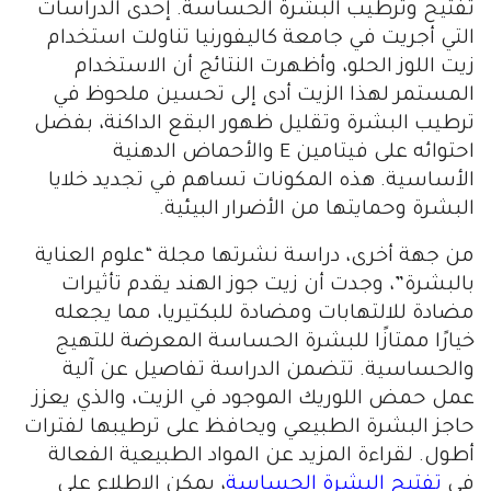
تفتيح وترطيب البشرة الحساسة. إحدى الدراسات
التي أجريت في جامعة كاليفورنيا تناولت استخدام
زيت اللوز الحلو، وأظهرت النتائج أن الاستخدام
المستمر لهذا الزيت أدى إلى تحسين ملحوظ في
ترطيب البشرة وتقليل ظهور البقع الداكنة، بفضل
احتوائه على فيتامين E والأحماض الدهنية
الأساسية. هذه المكونات تساهم في تجديد خلايا
البشرة وحمايتها من الأضرار البيئية.
من جهة أخرى، دراسة نشرتها مجلة “علوم العناية
بالبشرة”، وجدت أن زيت جوز الهند يقدم تأثيرات
مضادة للالتهابات ومضادة للبكتيريا، مما يجعله
خيارًا ممتازًا للبشرة الحساسة المعرضة للتهيج
والحساسية. تتضمن الدراسة تفاصيل عن آلية
عمل حمض اللوريك الموجود في الزيت، والذي يعزز
حاجز البشرة الطبيعي ويحافظ على ترطيبها لفترات
أطول. لقراءة المزيد عن المواد الطبيعية الفعالة
في
تفتيح البشرة الحساسة
، يمكن الاطلاع على