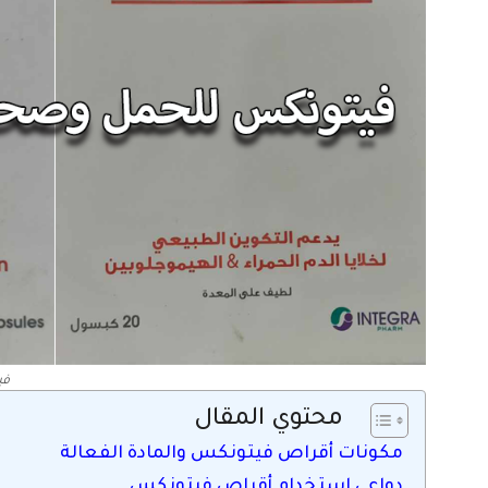
في
محتوي المقال
مكونات أقراص فيتونكس والمادة الفعالة
دواعي استخدام أقراص فيتونكس