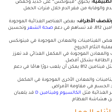
الطبيعية:
يحتوي “فيتونكس” على حديد وحمض
م والوقاية من فقر الدم خلال فترات الحمل
تقصف الأطراف:
بعض العناصر الغذائية الموجودة
صحة الشعر
وتحسين
ض الفيتامينات والمعادن الموجودة في فيتونكس
ية التئام الجروح.
 والمعادن الموجودة في المكمل الغذائي قد تعزز
ام الطاقة بشكل أفضل.
بعض الفيتامينات مثل فيتامين B12 يمكن أن يلعب دورًا هامًا في دعم
تامينات والمعادن الأخرى الموجودة في المكمل
د الجسم في مقاومة الأمراض.
الغذائية مثل
الكالسيوم وفيتامين D
قد يلعبان
 من هشاشة العظام.