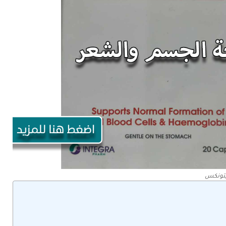
تونكس