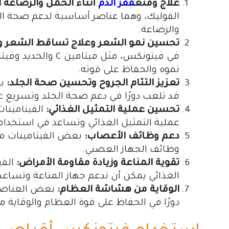
علاج ومنع
فقر الدم
أثناء الحمل والرضاعة 
الفوليك، وهما عناصر أساسية لدعم صحة الد
والرضاعة.
تحسين نمو الشعر وعلاج تساقط الشعر و
في فيتونكس، مثل فيتامين C والحديد وفيتامين B12، قد تساهم في دعم
نموه والحفاظ على قوته.
تعزيز التئام الجروح وتحسين صحة الجلد:
بع
قد تلعب دورًا في دعم صحة الجلد وتسريع عمل
تحسين عملية التمثيل الغذائي:
الفيتامينات
عملية التمثيل الغذائي وتساعد في استخد
دعم وظائف الأعصاب:
وظائف الجهاز العصبي.
تقوية المناعة وزيادة مقاومة الأمراض:
الفي
الغذائي يمكن أن تدعم جهاز المناعة وتساع
الوقاية من هشاشة العظام:
بعض العناصر 
دورًا في الحفاظ على قوة العظام والوقاية