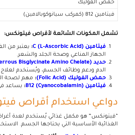
حمض الفوليك
فيتامين B12 (كمركب سيانوكوبالامين)
تشمل المكونات الشائعة لأقراص فيتونكس:
فيتامين C (L-Ascorbic Acid)
:
يعتبر من ال
الجهاز المناعي وصحة الجلد والشعر.
حديد (Iron – Ferrous Bisglycinate Amino Chelate)
الدم ودعم وظائف الجسم، ويُستخدم لعلاج ف
حمض الفوليك (Folic Acid)
:
مهم لصحة الحا
فيتامين B12 (Cyanocobalamin)
:
يساعد في 
دواعي استخدام أقراص في
“فيتونكس” هو مكمل غذائي يُستخدم لعدة أغرا
الغذائية الأساسية التي يحتاجها الجسم. الاست