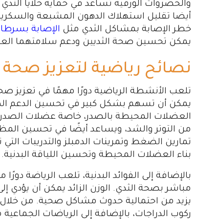
والخضروات الورقية تساعد في حماية خلايا الثدي م
أيضا تقليل استهلاك الدهون المشبعة والسكريات 
خطر الإصابة بمشاكل الثدي مثل
الإصابة بسرطان
يمكن تحسين صحة الثديين ودعم سلامتهما العا
نصائح رياضية لتعزيز صحة ا
تلعب الأنشطة الرياضية دورًا مهمًا في تعزيز صح
يمكن أن تسهم بشكل كبير في تحسين الدعم الهيك
العضلات المحيطة بالصدر، خاصة عضلات الصدر 
من التوتر والشد، ويساعد أيضًا في تحسين المظه
تمارين الضغط وتمرينات الدمبلز والتدريبات الت
بناء العضلات المحيطة وتحسين اللياقة البدنية.
بالإضافة إلى الفوائد البدنية، تلعب الرياضة دور
مباشر بصحة الثدي. الوزن الزائد يمكن أن يؤدي إل
يزيد من احتمالية حدوث مشاكل صحية. من خلال ا
ركوب الدراجات، بالإضافة إلى الرياضات الجماعية 