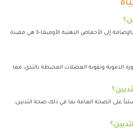
اة
ن؟
الأطعمة الغنية بالفيتامينات مثل فيتامين D وE بالإضافة إلى الأحماض الدهنية الأوميغا-3 هي مفيدة
رة الدموية وتقوية العضلات المحيطة بالثدي، مما
ديين؟
باً على الصحة العامة بما في ذلك صحة الثديين،
ثديين؟