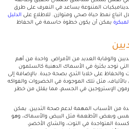
والتي تعمل بشكل متناسق لضمان تحقيق وظائفه
ديناميكيات المتنوعة يساعد في التعرف على طرق
 اتباع نمط حياة صحي ومتوازن. للاطلاع على
الدليل
لمبكرة
يمكن أن يكون خطوة حاسمة في الحفاظ
يين
ثديين والوقاية العديد من الأمراض. واحدة من أهم
ناصر الغذائية هي الأحماض الدهنية أوميغا-3، التي توجد بكثرة في الأسماك الدهنية كالسلمون
 والحفاظ على خلايا الثدي بصحة جيدة. بالإضافة إلى
 بالألياف، مثل تلك الموجودة في الخضروات والفواكه
رمون الإستروجين في الجسم، مما يقلل من خطر
سدة من الأسباب المهمة لدعم صحة الثديين. يمكن
شمس وبعض الأطعمة مثل البيض والأسماك، وهو
أكسدة المتواجدة في التوت، والشاي الأخضر،