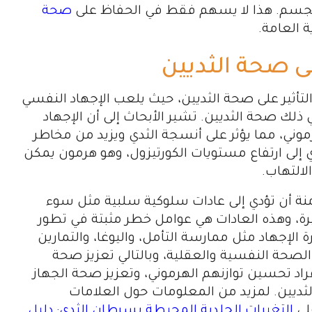
الجسم. هذا لا يسهم فقط في الحفاظ على
صحة
ة العامة.
لى صحة الثديين
لتأثير على صحة الثديين، حيث يلعب الإجهاد النفسي
 ذلك صحة الثديين. تشير الأبحاث إلى أن الإجهاد
رموني، مما يؤثر على أنسجة الثدي ويزيد من مخاطر
 إلى ارتفاع مستويات الكورتيزول، وهو هرمون يمكن
لالتهاب.
نة أن تؤدي إلى عادات سلوكية سلبية مثل سوء
بيرة، وهذه العادات هي عوامل خطر مثبتة في تطور
ة الإجهاد مثل ممارسة التأمل، واليوغا، والتمارين
لصحة النفسية والعقلية، وبالتالي تعزيز صحة
أفراد تحسين توازنهم الهرموني، وتعزيز صحة الجهاز
لثديين. لمزيد من المعلومات حول العلامات
لى
التغيرات الجلدية المحيطة بسرطان الثدي: دليل