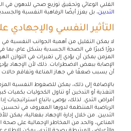
القلبي الوعائي وتحقيق توزيع صحي للدهون في 
الثديين
، بل يعزز أيضًا الرفاهية النفسية والجسدي
التأثير النفسي والإجهادي ع
لا يمكن التقليل من أهمية الجوانب النفسية في ا
دورًا كبيرًا في الصحة الجسدية بشكل عام، بما في
المزمن يمكن أن يؤدي إلى تغيرات في التوازن اله
الإصابة ببعض الاضطرابات. ذلك لأن الإجهاد يؤدي
أن يسبب ضعفًا في جهاز المناعة وتفاقم حالات ا
بالإضافة إلى ذلك، يمكن للضغوط النفسية المزم
التغذية أو التدخين أو تناول الكحوليات بكميات ك
أمراض الثدي. لذلك، يوصى باتباع استراتيجيات إدار
الرياضية المنتظمة لدورها المعروف في تحسين ا
الثديين. من خلال إدارة الإجهاد بفعالية، يمكن لل
المناعي، والحد من المخاطر الإجمالية على صحة ا
والأعراض المرتبطة بصحة الثدي، يمكن الاطلاع ع