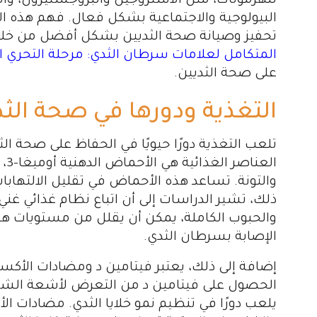
للهرمونات، مثل الاستروجين والبروجستيرون، 
البيولوجية والاجتماعية بشكل فعال. فهم هذه ال
تحفيز وصيانة صحة الثديين بشكل أفضل من خلال
المتكامل لعلامات سرطان الثدي: مرحلة التحري ا
على صحة الثديين.
التغذية ودورها في صحة الثد
تلعب التغذية دورًا حيويًا في الحفاظ على صحة ال
الع
والتونة. تساعد هذه الأحماض في تقليل الالتهابات
ذلك، تشير الدراسات إلى أن اتباع نظام غذائي غني
والحبوب الكاملة، يمكن أن يقلل من مستويات ه
الإصابة بسرطان الثدي.
إضافة إلى ذلك، يعتبر فيتامين د ومضادات الأك
الحصول على فيتامين د من التعرض لأشعة ال
يلعب دورًا في تنظيم نمو خلايا الثدي. مضادات ال