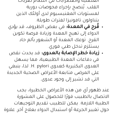
العضلية واضطرابات في انتظام ضربات
القلب. يُنصح بإجراء فحوصات دورية
لمستويات المغنيسيوم لدى أولئك الذين
يتناولون تافونيزا لفترات طويلة.
قُرح في المعدة:
في بعض الظروف، قد يؤدي
الدواء إلى تهيج المعدة وزيادة فرصة تكوين
القرح. توعك المعدة أو الشعور بألم حاد
يستلزم تدخل طبي فوري.
زيادة خطر الإصابة بالعدوى:
قد يحدث نقص
في دفاعات المعدة الطبيعية، مما يسهل
العدوى البكتيرية كعدوى H. pylori. لذا، ينبغي
على المرضى متابعة الأعراض الصحية الجديدة
التي قد تشير إلى وجود عدوى.
عند ظهور أي من هذه الأعراض الخطيرة، يجب
الاتصال بالطبيب فورًا للحصول على المشورة
الطبية اللازمة. يمكن للطبيب تقديم التوجيهات
حول تغيير الجرعة أو استبدال الدواء بعلاج آخر. علاوة