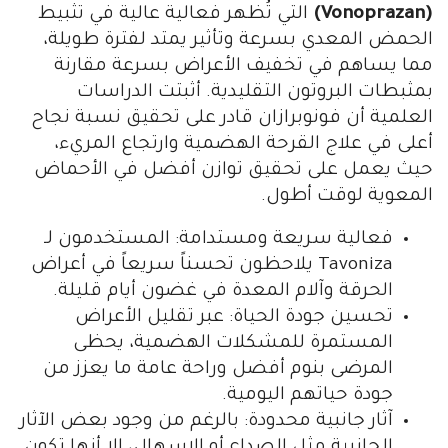
(Vonoprazan)
التي تُظهر فعالية عالية في تثبيط
الحمض المعدي بسرعة وتأثير يمتد لفترة طويلة،
مما يساهم في تخفيف الأعراض بسرعة مقارنة
بمثبطات البروتون التقليدية. أثبتت الدراسات
العلمية أن فونوبرازان قادر على تحقيق نسبة نجاح
أعلى في علاج القرحة الهضمية وارتجاع المريء،
حيث يعمل على تحقيق توازن أفضل في الأحماض
المعوية لوقت أطول.
فعالية سريعة ومستدامة: المستخدمون لـ
Tavoniza يلاحظون تحسناً سريعاً في أعراض
الحرقة وآلام المعدة في غضون أيام قليلة.
تحسين جودة الحياة: عبر تقليل الأعراض
المستمرة للمشكلات الهضمية، يحظى
المرضى بنوم أفضل وراحة عامة ما يعزز من
جودة حياتهم اليومية.
آثار جانبية محدودة: بالرغم من وجود بعض الآثار
الجانبية مثل الصداع أو الإسهال، إلا أنها تكون