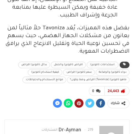
عادة خفيفة ويمكن السيطرة عليها بمتابعة
الجرعة وإشراف الطبيب.
بفضل هذه المميزات، يُعَد Tavoniza حلاً مثالياً لمن
يعانون من مشكلات الجهاز الهضمي، حيث يسهم
في تحسين نوعية الحياة وتقليل الانزعاج الذي يرافق
الاضطرابات المعوية.
.استخدامات تافونيزا:
اقراص تافونيزا والحمل
بدائل تافونيزا اقراص
دواء تافونيزا والرضاعة
سعر تافونيزا اقراص:
كيفية استخدام تافونيزا:
ماهو تافونيزا (Tavoniza) اقراص ومما يتكون؟
موانع الاستخدام والاحتياطات:
0
24,443
شارك
Dr-Ayman
279 المشاركات