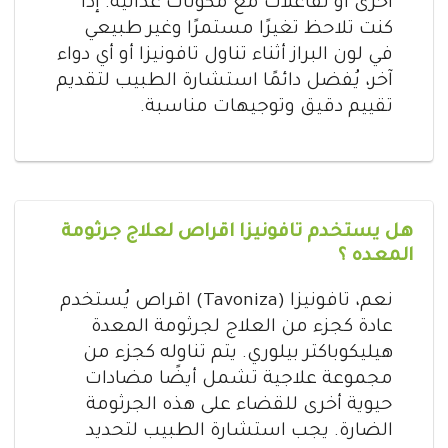
أخرى أو تفاعلات مع مكونات غذائية. إذا
كنت تلاحظ تغيرًا مستمرًا وغير طبيعي
في لون البراز أثناء تناول تافونيزا أو أي دواء
آخر، يُفضل دائمًا استشارة الطبيب لتقديم
تقييم دقيق وتوجيهات مناسبة.
هل يستخدم تافونيزا اقراص لعلاج جرثومة
المعده ؟
نعم، تافونيزا (Tavoniza) اقراص يُستخدم
عادة كجزء من العلاج لجرثومة المعدة
هيليكوباكتر بيلوري. يتم تناوله كجزء من
مجموعة علاجية تشمل أيضًا مضادات
حيوية أخرى للقضاء على هذه الجرثومة
الضارة. يجب استشارة الطبيب لتحديد