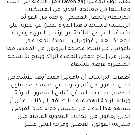
يعتبر دواء تافونيزا (Tavoniza) من الأدوية التي أثبتت
فعاليتها في معالجة العديد من المشكلات
المرتبطة بالجهاز الهضمي. واحدة من الفوائد
الرئيسية لاستخدام هذا الدواء تكمن في قدرته على
تخفيف الأعراض الناتجة عن ارتجاع المريء وقرحة
المعدة. يعمل فونوبرازان، المادة الفعالة في
تافونيزا، عبر تثبيط مضخة البروتون في المعدة، مما
يقلل من إنتاج حمض المعدة الزائد ويتيح للأنسجة
المتضررة فرصة للشفاء.
أظهرت الدراسات أن تافونيزا مفيد أيضاً للأشخاص
الذين يعانون من ألم وحرقة في المعدة بعد تناول
الطعام، حيث يساعد في تقليل الشعور بالحرقة
وزيادة الراحة الهضمية. بالإضافة إلى ذلك، يمكن أن
يساهم هذا الدواء في تحسين جودة حياة المرضى
الذين يعانون من الحالات المعوية المزمنة مثل
متلازمة القولون العصبي وقرحة الاثني عشر.