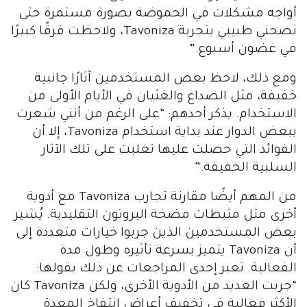
أواجه مشكلات في الحموضة بصورة مستمرة حتى
نصحني طبيبي بتجربة Tavoniza، ولاحظت فرقًا كبيرًا
في غضون أسبوع.”
ومع ذلك، لاحظ بعض المستخدمين آثارًا جانبية
خفيفة، مثل الصداع والغثيان في الأيام الأولى من
الاستخدام. يذكر أحدهم: “على الرغم من أنني شعرت
ببعض الدوار عند بداية استخدام Tavoniza، إلا أن
الفوائد التي حصلت عليها تغلبت على تلك الآثار
السلبية الخفيفة.”
من المهم أيضًا مقارنة تجارب Tavoniza مع أدوية
أخرى مثل مثبطات مضخة البروتون التقليدية. يُشير
بعض المستخدمين الذين جربوا خيارات متعددة إلى
أن Tavoniza يتميز بسرعة تأثيره وطول مدة
الفعالية. تعبر إحدى المراجعات عن ذلك بقولها:
“جربت العديد من الأدوية الأخرى، ولكن Tavoniza كان
الأكثر فعالية في تخفيف أعراض انتفاخ المعدة